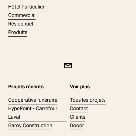
Hôtel Particulier
e
t
Commercial
n
Résidentiel
t
Produits
Projets récents
Voir plus
Coopérative funéraire
Tous les projets
HypePoint - Carrefour
Contact
Laval
Clients
Garoy Construction
Dooor
Résidence de la Création