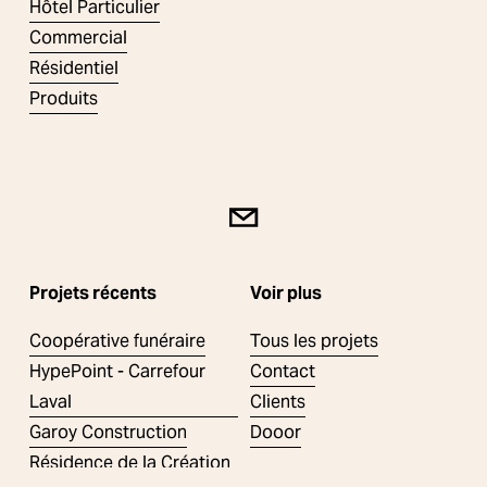
t
Hôtel Particulier
e
Commercial
n
Résidentiel
t
Produits
Projets récents
Voir plus
Coopérative funéraire
Tous les projets
HypePoint - Carrefour
Contact
Laval
Clients
Garoy Construction
Dooor
Résidence de la Création